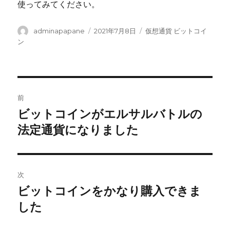
使ってみてください。
投
投
カ
adminapapane
2021年7月8日
仮想通貨 ビットコイ
稿
稿
テ
ン
者
日:
ゴ
リ
ー
投
前
稿
ビットコインがエルサルバトルの
前
の
法定通貨になりました
ナ
投
ビ
稿:
ゲ
次
ビットコインをかなり購入できま
次
ー
の
した
シ
投