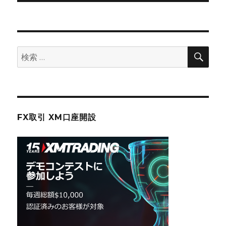
稿:
ョ
ン
検
検
索
索:
FX取引 XM口座開設