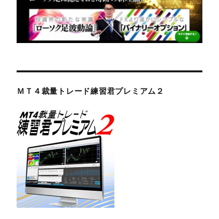
ＭＴ４裁量トレード練習君プレミアム２