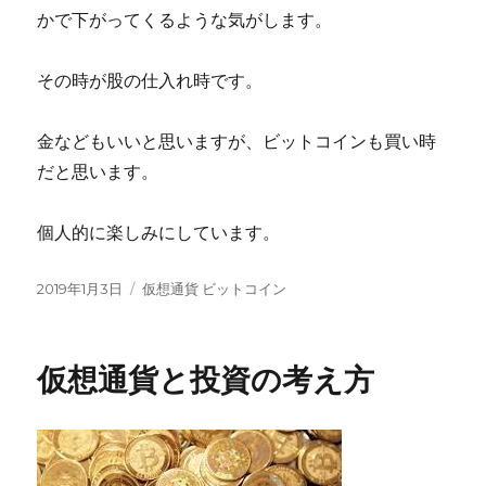
かで下がってくるような気がします。
その時が股の仕入れ時です。
金などもいいと思いますが、ビットコインも買い時
だと思います。
個人的に楽しみにしています。
投
カ
2019年1月3日
仮想通貨 ビットコイン
稿
テ
日:
ゴ
リ
仮想通貨と投資の考え方
ー