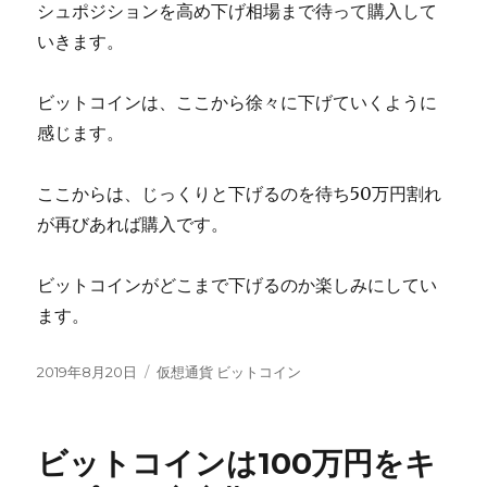
シュポジションを高め下げ相場まで待って購入して
いきます。
ビットコインは、ここから徐々に下げていくように
感じます。
ここからは、じっくりと下げるのを待ち50万円割れ
が再びあれば購入です。
ビットコインがどこまで下げるのか楽しみにしてい
ます。
投
カ
2019年8月20日
仮想通貨 ビットコイン
稿
テ
日:
ゴ
リ
ビットコインは100万円をキ
ー