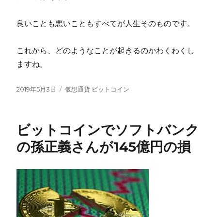
良いことも悪いこともすべてが人生そのものです。
これから、どのようなことが起きるのかわくわくし
ますね。
投
カ
2019年5月3日
仮想通貨 ビットコイン
稿
テ
日:
ゴ
リ
ビットコインでソフトバンク
ー
の孫正義さんが145億円の損