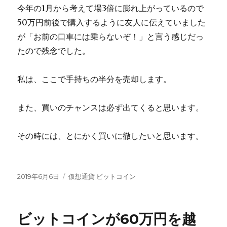
今年の1月から考えて場3倍に膨れ上がっているので
50万円前後で購入するように友人に伝えていました
が「お前の口車には乗らないぞ！」と言う感じだっ
たので残念でした。
私は、ここで手持ちの半分を売却します。
また、買いのチャンスは必ず出てくると思います。
その時には、とにかく買いに徹したいと思います。
投
カ
2019年6月6日
仮想通貨 ビットコイン
稿
テ
日:
ゴ
リ
ビットコインが60万円を越
ー