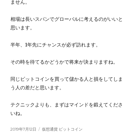
ません。
相場は長いスパンでグローバルに考えるのがいいと
思います。
半年、1年先にチャンスが必ず訪れます。
その時を待てるかどうかで将来が決まりますね。
同じビットコインを買って儲かる人と損をしてしま
う人の差だと思います。
テクニックよりも、まずはマインドを鍛えてくださ
いね。
投
カ
2019年7月12日
仮想通貨 ビットコイン
稿
テ