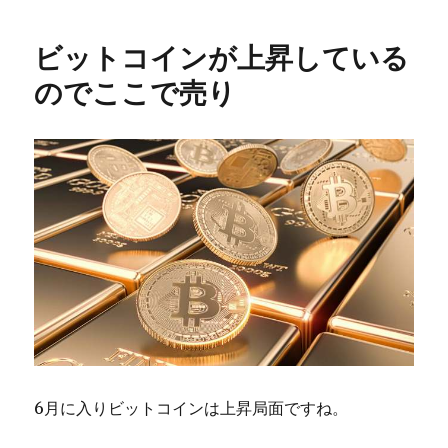
日:
ゴ
リ
ビットコインが上昇している
ー
のでここで売り
6月に入りビットコインは上昇局面ですね。