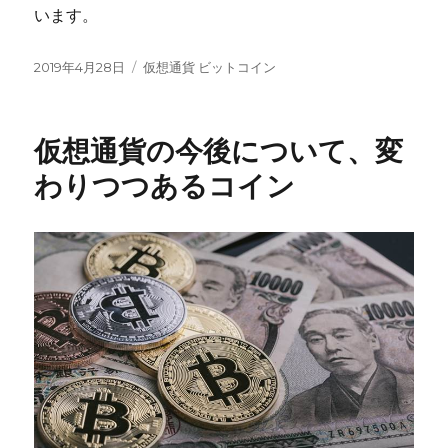
います。
投
カ
2019年4月28日
仮想通貨 ビットコイン
稿
テ
日:
ゴ
リ
仮想通貨の今後について、変
ー
わりつつあるコイン