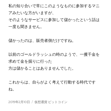
私の知り合いで常にこのようなものに参加するマニ
アみたいな方がいますが、
そのようなサービスに参加して儲かったという話は
一度も聞きません。
儲かったのは、販売者側だけですね。
以前のゴールドラッシュの時のようで、一攫千金を
求めて金を掘りに行った
方は儲かることはありませんでした。
これからは、自らがよく考えて行動する時代です
ね。
投
カ
2019年2月10日
仮想通貨 ビットコイン
稿
テ