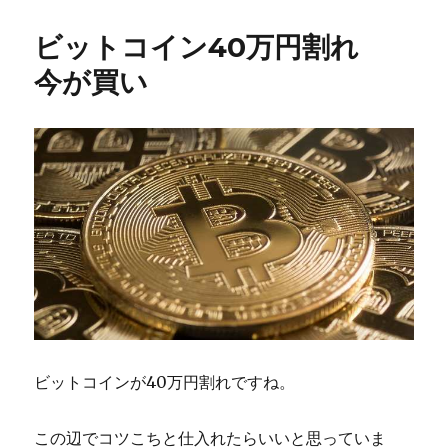
日:
ゴ
リ
ビットコイン40万円割れ
ー
今が買い
ビットコインが40万円割れですね。
この辺でコツこちと仕入れたらいいと思っていま